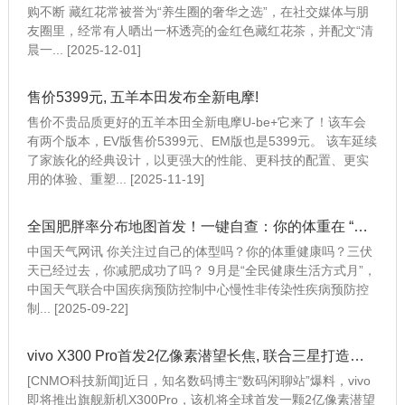
购不断 藏红花常被誉为“养生圈的奢华之选”，在社交媒体与朋
友圈里，经常有人晒出一杯透亮的金红色藏红花茶，并配文“清
晨一... [2025-12-01]
售价5399元, 五羊本田发布全新电摩!
售价不贵品质更好的五羊本田全新电摩U-be+它来了！该车会
有两个版本，EV版售价5399元、EM版也是5399元。 该车延续
了家族化的经典设计，以更强大的性能、更科技的配置、更实
用的体验、重塑... [2025-11-19]
全国肥胖率分布地图首发！一键自查：你的体重在 “健康区” 吗？
中国天气网讯 你关注过自己的体型吗？你的体重健康吗？三伏
天已经过去，你减肥成功了吗？ 9月是“全民健康生活方式月”，
中国天气联合中国疾病预防控制中心慢性非传染性疾病预防控
制... [2025-09-22]
vivo X300 Pro首发2亿像素潜望长焦, 联合三星打造行业最强影像传感器
[CNMO科技新闻]近日，知名数码博主“数码闲聊站”爆料，vivo
即将推出旗舰新机X300Pro，该机将全球首发一颗2亿像素潜望